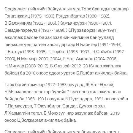
Социалист нийгмийн байгууллын үед Тэрх бригадын даргаар
Гэндэнжамц (1975-1980), Гэндэнбаатар (1980-1982),
В.Балжинням (1982-1986), Жамъянсүрэн (1986-1987),
Самданпэрэнлэй (1987-1989), Ж.Пүрэвдорж(1989-1991)
ажиллаж байсан ба зах зээлийн нийгмийн байгуулалд
шилжсэн үед багийн Засаг даргаар Н.Баянтөр (1991-1993),
Г.Батсүх (1993-1995), Г.Төрбат (1995-1997), Ч.Соёмбо (1997-
2000), Н.Мягмар (2000-2004), Р.Бат-Амгалан (2004-2008),
Н.Мягмар (2008-2012), Б.Олзвой (2012-2016) нар ажиллаж
байсан ба 2016 оноос одоог хүртэл Б.Ганбат ажиллаж байна.
Тэрх багийн эмчээр 1972-1983 онуудад Ж.Бат-Өлзий,
Б.Мягмаржав гэсэн гэр бүлийн 2 эмч олон жил ажилласан
байдаг ба 1983-1991 онуудад Б.Пүрэвдорж, 1991 оноос хойш
Г.Пагмасүрэн, Т.Оюунбилэг, Сандаг, Дүүрэнгэрэл,
Л.Хармагийн төгөл, Б.Мөнхзул нар ажиллаж байсан, 2019
оноос Ц.Золжаргал ажиллаж байна.
Социалист нийгмийн байгууллын үед бригадуудад агент