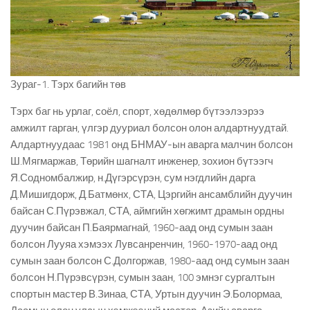
Зураг-1. Тэрх багийн төв
Тэрх баг нь урлаг, соёл, спорт, хөдөлмөр бүтээлээрээ
амжилт гарган, үлгэр дууриал болсон олон алдартнуудтай.
Алдартнуудаас 1981 онд БНМАУ-ын аварга малчин болсон
Ш.Мягмаржав, Төрийн шагналт инженер, зохион бүтээгч
Я.Содномбалжир, н.Дүгэрсүрэн, сум нэгдлийн дарга
Д.Мишигдорж, Д.Батмөнх, СТА, Цэргийн ансамблийн дуучин
байсан С.Пүрэвжал, СТА, аймгийн хөгжимт драмын ордны
дуучин байсан П.Баярмагнай, 1960-аад онд сумын заан
болсон Лууяа хэмээх Лувсанренчин, 1960-1970-аад онд
сумын заан болсон С.Долгоржав, 1980-аад онд сумын заан
болсон Н.Пүрэвсүрэн, сумын заан, 100 эмнэг сургалтын
спортын мастер В.Зинаа, СТА, Уртын дуучин Э.Болормаа,