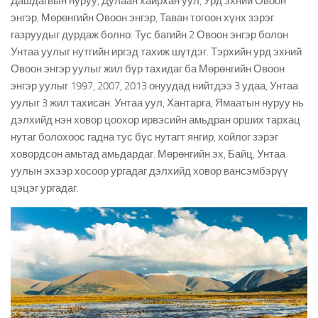
Дашдагвын нуруу, Дулаан хайрхан уул, Урд эхний Овоон
энгэр, Мөрөнгийн Овоон энгэр, Таван тогоон хүнх зэрэг
газруудыг дурдаж болно. Тус багийн 2 Овоон энгэр болон
Унтаа уулыг нутгийн иргэд тахиж шүтдэг. Тэрхийн урд эхний
Овоон энгэр уулыг жил бүр тахидаг ба Мөрөнгийн Овоон
энгэр уулыг 1997, 2007, 2013 онуудад нийтдээ 3 удаа, Унтаа
уулыг 3 жил тахисан. Унтаа уул, Хантарга, Ямаатын нуруу нь
дэлхийд нэн ховор цоохор ирвэсийн амьдран орших тархац
нутаг болохоос гадна тус бүс нутагт янгир, хойлог зэрэг
ховордсон амьтад амьдардаг. Мөрөнгийн эх, Байц, Унтаа
уулын эхээр хосоор ургадаг дэлхийд ховор вансэмбэрүү
цэцэг ургадаг.