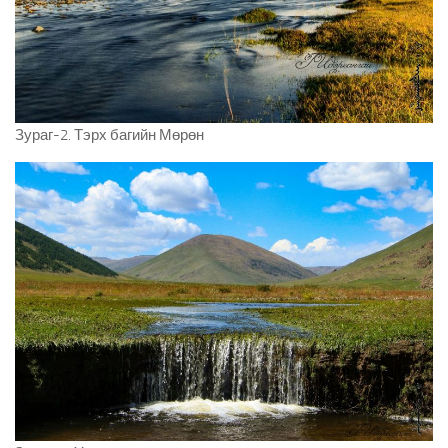
Зураг-2. Тэрх багийн Мөрөн