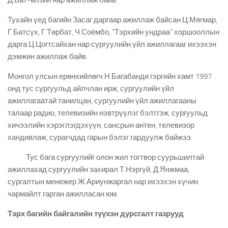
Д.Бат-өлзий нар ажиллаж байв.
Тухайн үед багийн Засаг даргаар ажиллаж байсан Ц.Мягмар,
Г.Батсүх, Г.Төрбат, Ч.Соёмбо, “Тэрхийн ундраа” хоршооллын
дарга Ц.Цогтсайхан нар сургуулийн үйл ажиллагааг ихээхэн
дэмжин ажиллаж байв.
Монгол улсын ерөнхийлөгч Н.Багабанди гэргийн хамт 1997
онд тус сургуульд айлчлан ирж, сургуулийн үйл
ажиллагаатай танилцан, сургуулийн үйл ажиллагааны
талаар радио, телевизийн нэвтрүүлэг бэлтгэж, сургуульд
хичээлийн хэрэглэгдэхүүн, сансрын антен, телевизор
хандивлаж, сурагчдад гарын бэлэг гардуулж байжээ.
Тус бага сургуулийг олон жил тогтвор суурьшилтай
ажиллахад сургуулийн захирал Т.Нэргүй, Д.Янжмаа,
сургалтын менежер Ж.Ариунжаргал нар ихээхэн хүчин
чармайлт гарган ажилласан юм.
Тэрх багийн байгалийн түүхэн дурсгалт газрууд