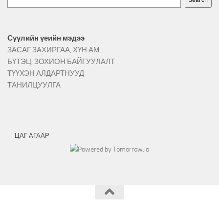
Сүүлийн үеийн мэдээ
ЗАСАГ ЗАХИРГАА, ХҮН АМ
БҮТЭЦ, ЗОХИОН БАЙГУУЛАЛТ
ТҮҮХЭН АЛДАРТНУУД
ТАНИЛЦУУЛГА
ЦАГ АГААР
Архангай аймгийн Хангай сумын ЗДТГ © 2026.