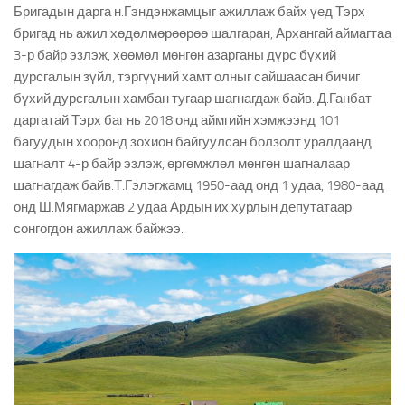
Бригадын дарга н.Гэндэнжамцыг ажиллаж байх үед Тэрх
бригад нь ажил хөдөлмөрөөрөө шалгаран, Архангай аймагтаа
3-р байр эзлэж, хөөмөл мөнгөн азарганы дүрс бүхий
дурсгалын зүйл, тэргүүний хамт олныг сайшаасан бичиг
бүхий дурсгалын хамбан тугаар шагнагдаж байв. Д.Ганбат
даргатай Тэрх баг нь 2018 онд аймгийн хэмжээнд 101
багуудын хооронд зохион байгуулсан болзолт уралдаанд
шагналт 4-р байр эзлэж, өргөмжлөл мөнгөн шагналаар
шагнагдаж байв.Т.Гэлэгжамц 1950-аад онд 1 удаа, 1980-аад
онд Ш.Мягмаржав 2 удаа Ардын их хурлын депутатаар
сонгогдон ажиллаж байжээ.