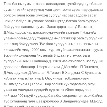
Тэрх баг нь сумын төвөөс алслагдсан, тухайн үед тус багаас
сумын төвийн сургуульд маш цөөн тооны сурагчид суралцах
болсон, олон тооны хүүхэд сургуулиас завсардсан зэрэг
нөхцөл байдлын улмаас багийн иргэд багтаа бага сургууль
байгуулах саналыг сумын Засаг дарга асан Д.Батмөнх,
Д.Мишигдорж нар дэмжин сургуулийн захирал Т.Нэргүйд
уламжилсаны дагуу тэдний дэмжлэгтэйгээр бага сургуулийг
1993 онд байгуулжээ. Тус бага сургууль нь 1993-1994 оны
хичээлийн жилд 2002 оныг хүртэл үйл ажиллагаагаа явуулж,
9 жилийн хугацаанд 4-р ангийг 5 удаа төгсгөжээ. Бага
сургуулийн анхны багшаар Д.Цэцэгмаа ажилласан ба түүний
дараагаар багшаар Ч.Норжинлхам, Д.Мөнхбат, П.Ганцэцэг,
Д.Аюушдулам, Д.Амгалан, Ч.Тогооч, Б.Хандмаа, С.Буянсанж,
н.Алтантуяа, н.Гантуяа, Б.Оюунчимэг, н.Лхагвасүрэн,
Ж.Чимэдлхам, Ц.Тэрбиш нар өөрийн хүч хөдөлмөр, оюун
ухаанаа малчдын хүүхдийг сургах их үйлст зориулан,
нийтдээ 400 гаруй хүүхдэд бага боловсролыг олгосон байна.
Тус хугацаанд галч, цэвэрлэгчээр В.Ванданлхүндэв, М.Болд,