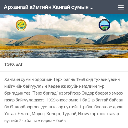
Архангай аймгийн Хангай сумын ЗДТГ
Skip to content
ТЭРХ БАГ
Хангайн сумын одоогийн Тэрх баг нь 1959 онд тухайн үеийн
нийгмийн байгууллын Хөдөө аж ахуйн нэгдлийн 1-р
бригадын төв “Тэрх бригад” нэртэйгээр Өндөр бөөрөг хэмээх
газар байгуулагджээ. 1959 оноос өмнө 1 ба 2-р багтай байсан
ба Өндөрбөөргөөс дээш газар нутгийг 1-р баг, бөөргөөс доош
Унтаа, Ямаат, Мөрөн, Хөлөрт, Туулай, Их мухар гэсэн газар
нутгийг 2-р баг гэж нэрлэж байв.