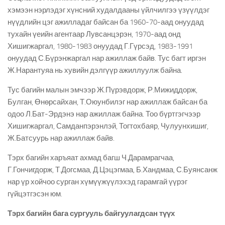
хэмээн нэрлэдэг хүнсний худалдааны үйлчилгээ үзүүлдэг
нүүдлийн цэг ажилладаг байсан ба 1960-70-аад онуудад
тухайн үеийн агентаар Лувсанцэрэн, 1970-аад онд
Хишигжаргал, 1980-1983 онуудад Г.Гүрсэд, 1983-1991
онуудад С.Бүрэнжаргал нар ажиллаж байв. Тус багт иргэн
Ж.Нарантуяа нь хувийн дэлгүүр ажиллуулж байна.
Тус багийн малын эмчээр Ж.Пүрэвдорж, Р.Мижиддорж,
Булган, Өнөрсайхан, Т.Оюунбилэг нар ажиллаж байсан ба
одоо Л.Бат-Эрдэнэ нар ажиллаж байна. Тоо бүртгэгчээр
Хишигжаргал, Самданпэрэнлэй, Тогтохбаяр, Чулуунхишиг,
Ж.Батсуурь нар ажиллаж байв.
Тэрх багийн харъяат ахмад багш Ч.Дарамрагчаа,
Г.Гончигдорж, Т.Догсмаа, Д.Цэцэгмаа, Б.Хандмаа, С.Буянсанж
нар үр хойчоо сурган хүмүүжүүлэхэд гарамгай үүрэг
гүйцэтгэсэн юм.
Тэрх багийн бага сургууль байгуулагдсан түүх