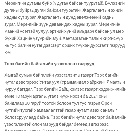
Мөрөнгийн дуганы буйр (4 дуган байсан туурьтай), Бүлээний
дуганы буйр (2 дуган байсан туурьтай), Жаргалантын эхний
хадны сүг зураг, Жаргалантын дунд өвөлжөөний хадны
зураг, Мөрөнгийн зүүн даваан дах хадны зураг, Мөрөнгийн
мааний үсэгтэй чулуу, эртний хүний амьдарч байсан ул мөр
бүхий Хэцийн үзүүрийн агуй, Хантаргатын талын хиргисүүр
нь тус багийн нутаг дэвсгэрт орших түүхэн дурсгалт газрууд
юм.
Тэрх багийн байгалийн үзэсгэлэнт газрууд
Хангай сумын байгалийн үзэсгэлэнт 9 газарт Тэрх багийн
нутаг дэвсгэрээс Унтаа уул (Уранмандал хайрхан), Ямаатын
нуруу багтдаг. Тэрх багийн Байц хэмээх газарт хэдэн жилийн
өмнө 10 гаруй аргаль, угалз нүүж ирсэн ба 2021 оны
байдлаар 30 гаруй тоотой болсон тул тус газрыг Орон
нутгийн тусгай хамгаалалттай газар нутагт авах саналыг
боловсруулаад байна. Тэрх багийн нутаг дэвсгэрт байгалийн
үзэсгэлэнтэй олон газрууд байдаг бөгөөд эдгээрээс