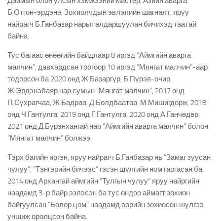
Даамын олон улсын хэмжээний мастер, Азийн аварга
Б.Отгон-эрдэнэ, Зохиолчдын эвлэлийн шагналт, яруу
найрагч Б.Ганбазар нарыг алдаршуулан бичихэд таатай
байна.
Тус багаас өнөөгийн байдлаар 8 иргэд “Аймгийн аварга
малчин”, давхардсан тоогоор 10 иргэд “Мянгат малчин”-аар
тодорсон ба 2020 онд Ж.Базаргүр, Б.Пүрэв-очир,
Ж.Эрдэнэбаяр нар сумын “Мянгат малчин”, 2017 онд
П.Сүхрагчаа, Ж.Бадраа, Д.Болдбаатар, М.Мишигдорж, 2018
онд Ч.Гантулга, 2019 онд Г.Гантулга, 2020 онд А.Ганчөдөр,
2021 онд Д.Бүрэнхангай нар “Аймгийн аварга малчин” болон
“Мянгат малчин” болжээ.
Тэрх багийн иргэн, яруу найрагч Б.Ганбазар нь “Замаг зуусан
чулуу”, “Тэнгэрийн бичээс” гэсэн шүлгийн ном гаргасан ба
2014 онд Архангай аймгийн “Тулгын чулуу” яруу найргийн
наадамд 3-р байр эзлэсэн ба тус ондоо аймагт зохион
байгуулсан “Болор цом” наадамд өөрийн зохиосон шүлгээ
уншиж оролцсон байна.