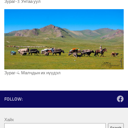
Зураг-3. Унтаа уул
Зураг-4. Малчдын их нүүдэл
FOLLOW:
Хайх
Search