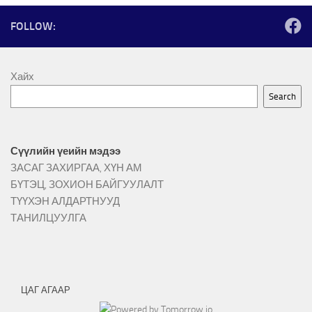
FOLLOW:
Хайх
Search
Сүүлийн үеийн мэдээ
ЗАСАГ ЗАХИРГАА, ХҮН АМ
БҮТЭЦ, ЗОХИОН БАЙГУУЛАЛТ
ТҮҮХЭН АЛДАРТНУУД
ТАНИЛЦУУЛГА
ЦАГ АГААР