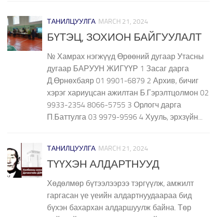
ТАНИЛЦУУЛГА
MARCH 21, 2024
БҮТЭЦ, ЗОХИОН БАЙГУУЛАЛТ
№ Хамрах нэгжүүд Өрөөний дугаар Утасны
дугаар БАРУУН ЖИГҮҮР 1 Засаг дарга
Д.Өрнөхбаяр 01 9901-6879 2 Архив, бичиг
хэрэг хариуцсан ажилтан Б.Гэрэлтцолмон 02
9933-2354 8066-5755 3 Орлогч дарга
П.Баттулга 03 9979-9596 4 Хууль, эрхзүйн...
ТАНИЛЦУУЛГА
MARCH 21, 2024
ТҮҮХЭН АЛДАРТНУУД
Хөдөлмөр бүтээлээрээ тэргүүлж, амжилт
гаргасан үе үеийн алдартнуудаараа бид
бүхэн бахархан алдаршуулж байна. Төр