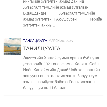
нийгмийн зүтгэлтэн, ахмад дайчид
Хувьсгалт тэмцлийн ахмад зүтгэлтэн
Б.Дашдэндэв Хувьсгалт тэмцлийн
ахмад зүтгэлтэн Н.Аюушсүрэн Төрийн
зүтгэлтэн, анхны...
ТАНИЛЦУУЛГА
MARCH 20, 2024
ТАНИЛЦУУЛГА
Эдүгээгийн Хангай сумын оршиж буй нутаг
дэвсгэрийг 1921 оноос өмнө Халхын Сайн
Ноён Хан аймгийн Далай Чойнхор вангийн
хошууны өвөр гол хамжлагын баруун сум
хэмээн нэрийдэж байжээ. Гол хамжлагын
баруун сум нь 11 багаас...