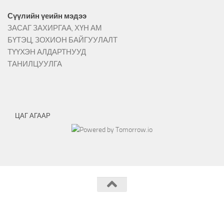
Сүүлийн үеийн мэдээ
ЗАСАГ ЗАХИРГАА, ХҮН АМ
БҮТЭЦ, ЗОХИОН БАЙГУУЛАЛТ
ТҮҮХЭН АЛДАРТНУУД
ТАНИЛЦУУЛГА
ЦАГ АГААР
Архангай аймгийн Хангай сумын ЗДТГ © 2026.