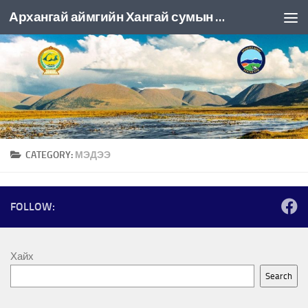
Архангай аймгийн Хангай сумын ЗДТГ
Skip to content
CATEGORY:
МЭДЭЭ
FOLLOW:
Хайх
Search